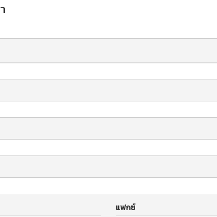
คา
แฟกซ์