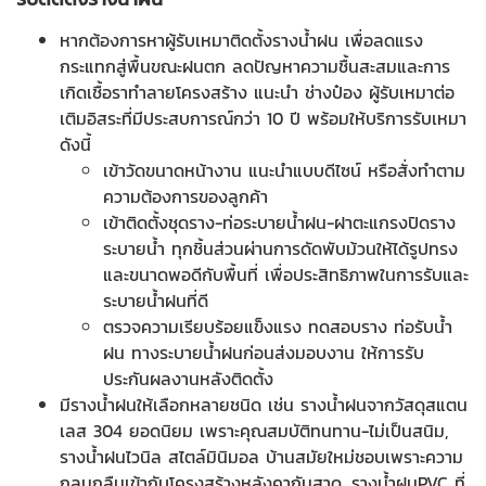
หากต้องการหาผู้รับเหมาติดตั้งรางน้ำฝน เพื่อลดแรง
กระแทกสู่พื้นขณะฝนตก ลดปัญหาความชื้นสะสมและการ
เกิดเชื้อราทำลายโครงสร้าง แนะนำ ช่างป๋อง ผู้รับเหมาต่อ
เติมอิสระที่มีประสบการณ์กว่า 10 ปี พร้อมให้บริการรับเหมา
ดังนี้
เข้าวัดขนาดหน้างาน แนะนำแบบดีไซน์ หรือสั่งทำตาม
ความต้องการของลูกค้า
เข้าติดตั้งชุดราง-ท่อระบายน้ำฝน-ฝาตะแกรงปิดราง
ระบายน้ำ ทุกชิ้นส่วนผ่านการดัดพับม้วนให้ได้รูปทรง
และขนาดพอดีกับพื้นที่ เพื่อประสิทธิภาพในการรับและ
ระบายน้ำฝนที่ดี
ตรวจความเรียบร้อยแข็งแรง ทดสอบราง ท่อรับน้ำ
ฝน ทางระบายน้ำฝนก่อนส่งมอบงาน ให้การรับ
ประกันผลงานหลังติดตั้ง
มีรางน้ำฝนให้เลือกหลายชนิด เช่น รางน้ำฝนจากวัสดุสแตน
เลส 304 ยอดนิยม เพราะคุณสมบัติทนทาน-ไม่เป็นสนิม,
รางน้ำฝนไวนิล สไตล์มินิมอล บ้านสมัยใหม่ชอบเพราะความ
กลมกลืนเข้ากับโครงสร้างหลังคากันสาด, รางน้ำฝนPVC ที่