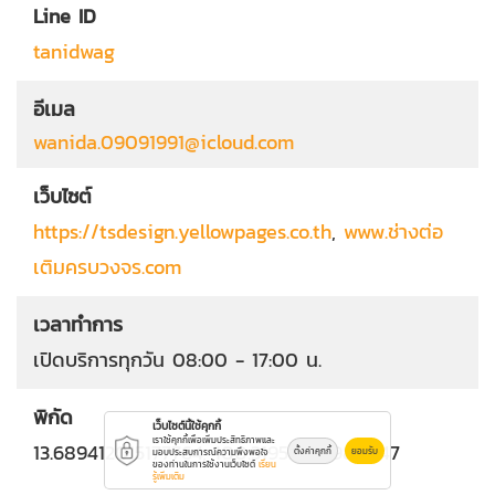
Line ID
tanidwag
อีเมล
wanida.09091991@icloud.com
เว็บไซต์
https://tsdesign.yellowpages.co.th
,
www.ช่างต่อ
เติมครบวงจร.com
เวลาทำการ
เปิดบริการทุกวัน 08:00 - 17:00 น.
พิกัด
เว็บไซต์นี้ใช้คุกกี้
เราใช้คุกกี้เพื่อเพิ่มประสิทธิภาพและ
13.689412015177764, 100.31953305980447
ตั้งค่าคุกกี้
ยอมรับ
มอบประสบการณ์ความพึงพอใจ
ของท่านในการใช้งานเว็บไซต์
เรียน
รู้เพิ่มเติม