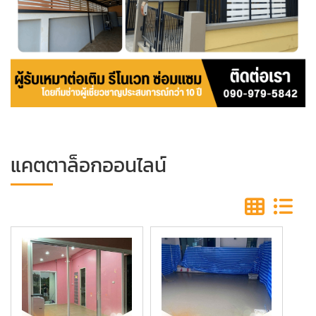
แคตตาล็อกออนไลน์