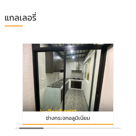
แกลเลอรี่
ระจกอลูมิเนียม
ช่างต่อเติมค