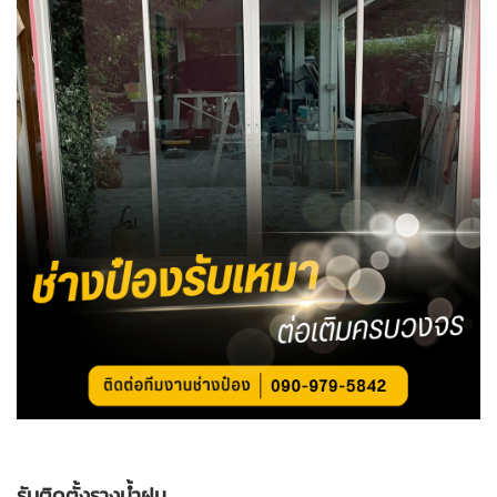
รับติดตั้งรางน้ำฝน