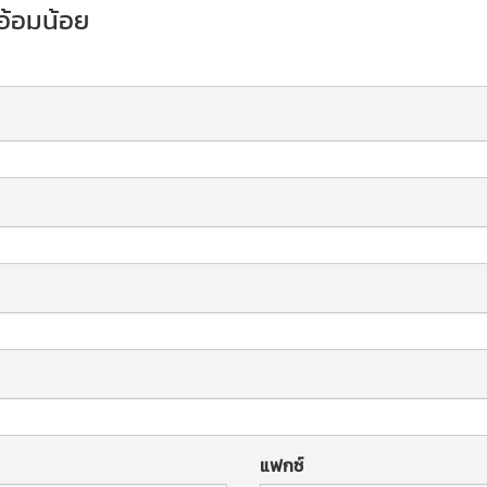
 อ้อมน้อย
แฟกซ์