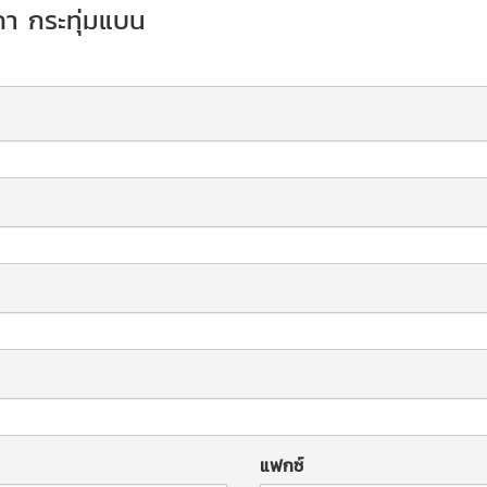
งคา กระทุ่มแบน
แฟกซ์