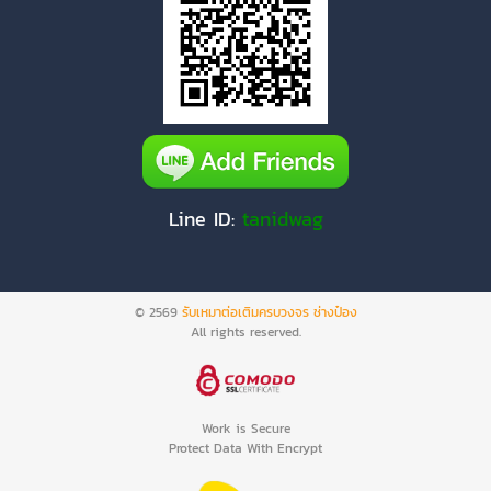
Line ID:
tanidwag
© 2569
รับเหมาต่อเติมครบวงจร ช่างป๋อง
All rights reserved.
Work is Secure
Protect Data With Encrypt